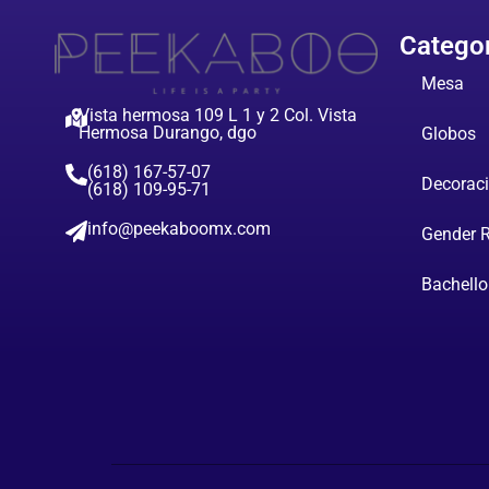
Catego
Mesa
Vista hermosa 109 L 1 y 2 Col. Vista
Hermosa Durango, dgo
Globos
(618) 167-57-07
Decorac
(618) 109-95-71
info@peekaboomx.com
Gender 
Bachello