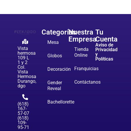
Categorías
Nuestra
Tu
Empresa
Cuenta
Mesa
Aviso de
Vista
Tienda
Privacidad
hermosa
y
Online
Globos
109 L
Políticas
1 y 2
Col.
Franquicias
Decoración
Vista
Hermosa
Durango,
Contáctanos
Gender
dgo
Reveal
Bachellorette
(618)
167-
57-07
(618)
109-
95-71