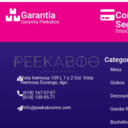
Garantia
Co
Se
Garantia Peekaboo
Strip
Catego
Mesa
Vista hermosa 109 L 1 y 2 Col. Vista
Hermosa Durango, dgo
Globos
(618) 167-57-07
Decorac
(618) 109-95-71
info@peekaboomx.com
Gender 
Bachello