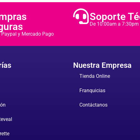
mpras
Soporte Té
guras
De 10:00am a 7:30pm
e, Paypal y Mercado Pago
rías
Nuestra Empresa
Tienda Online
Franquicias
ión
Contáctanos
Reveal
rette