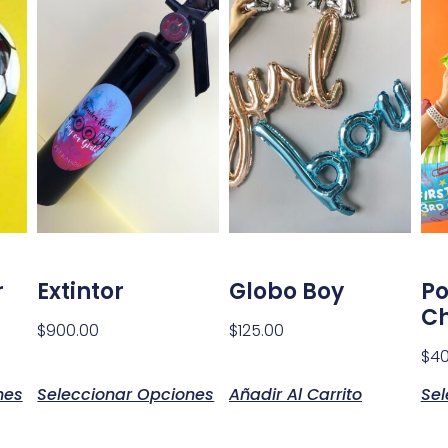
r
Extintor
Globo Boy
Po
Ch
$
900.00
$
125.00
$
40
nes
Seleccionar Opciones
Añadir Al Carrito
Sel