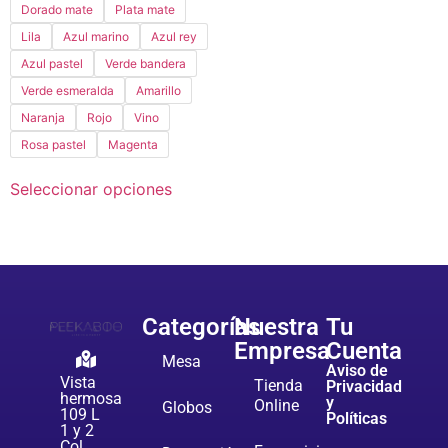
Dorado mate
Plata mate
Lila
Azul marino
Azul rey
Azul pastel
Verde bandera
Verde esmeralda
Amarillo
Naranja
Rojo
Vino
Rosa pastel
Magenta
Seleccionar opciones
Categorías
Nuestra
Tu
Empresa
Cuenta
Mesa
Aviso de
Vista
Tienda
Privacidad
hermosa
y
Online
Globos
109 L
Políticas
1 y 2
Col.