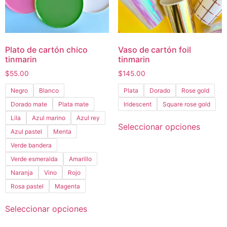
Plato de cartón chico
Vaso de cartón foil
tinmarin
tinmarin
$
55.00
$
145.00
Negro
Blanco
Plata
Dorado
Rose gold
Dorado mate
Plata mate
Iridescent
Square rose gold
Lila
Azul marino
Azul rey
Seleccionar opciones
Azul pastel
Menta
Verde bandera
Verde esmeralda
Amarillo
Naranja
Vino
Rojo
Rosa pastel
Magenta
Seleccionar opciones