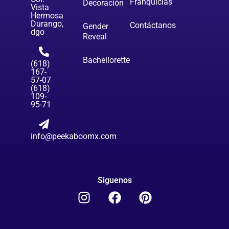
Franquicias
Decoración
Vista
Hermosa
Durango,
Contáctanos
Gender
dgo
Reveal
Bachellorette
(618)
167-
57-07
(618)
109-
95-71
info@peekaboomx.com
Siguenos