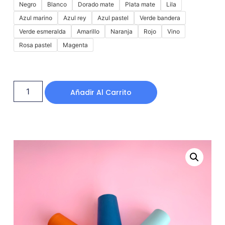
Negro
Blanco
Dorado mate
Plata mate
Lila
Azul marino
Azul rey
Azul pastel
Verde bandera
Verde esmeralda
Amarillo
Naranja
Rojo
Vino
Rosa pastel
Magenta
Añadir Al Carrito