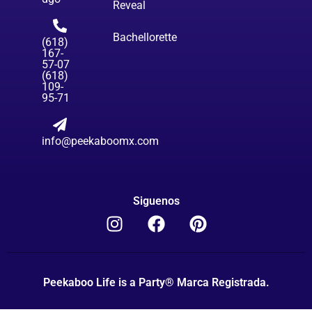
Reveal
Bachellorette
(618)
167-
57-07
(618)
109-
95-71
info@peekaboomx.com
Siguenos
Peekaboo Life is a Party® Marca Registrada.