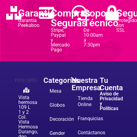
Garantia
Compras
Soporte
Segu
Seguras
Técnico
Garantia
Protegido
Peekaboo
con
Stripe,
De
SSL
Paypal
10:00am
y
a
Mercado
7:30pm
Pago
Categorías
Nuestra
Tu
Empresa
Cuenta
Mesa
Aviso de
Vista
Tienda
Privacidad
hermosa
y
Online
Globos
109 L
Políticas
1 y 2
Col.
Franquicias
Decoración
Vista
Hermosa
Durango,
Contáctanos
Gender
dgo