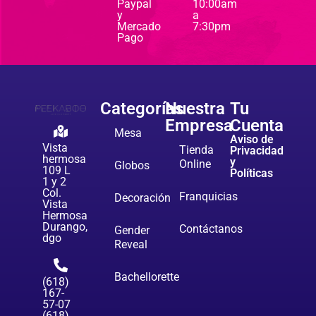
Paypal
10:00am
y
a
Mercado
7:30pm
Pago
Categorías
Nuestra
Tu
Empresa
Cuenta
Mesa
Aviso de
Vista
Tienda
Privacidad
hermosa
y
Online
Globos
109 L
Políticas
1 y 2
Col.
Franquicias
Decoración
Vista
Hermosa
Durango,
Contáctanos
Gender
dgo
Reveal
Bachellorette
(618)
167-
57-07
(618)