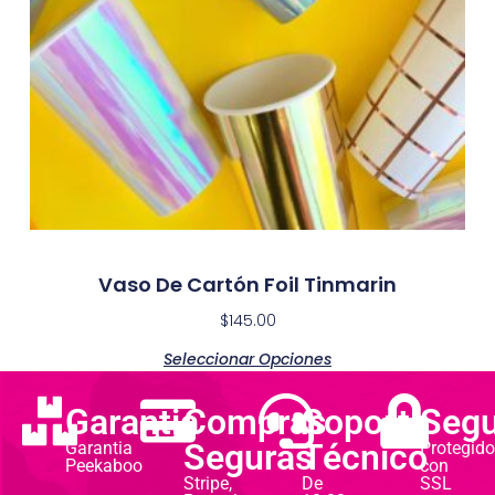
Vaso De Cartón Foil Tinmarin
$
145.00
Seleccionar Opciones
Garantia
Compras
Soporte
Segu
Seguras
Técnico
Garantia
Protegido
Peekaboo
con
Stripe,
De
SSL