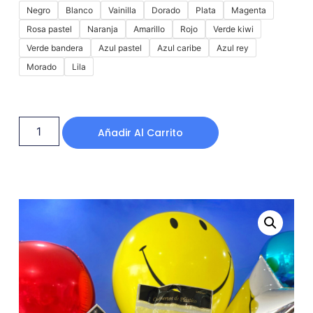
Negro
Blanco
Vainilla
Dorado
Plata
Magenta
Rosa pastel
Naranja
Amarillo
Rojo
Verde kiwi
Verde bandera
Azul pastel
Azul caribe
Azul rey
Morado
Lila
Añadir Al Carrito