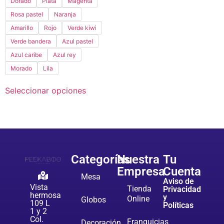
Dorado
Plata
Magenta
Rosa pastel
Naranja
Amarillo
Rojo
Verde kiwi
Verde bandera
Azul pastel
Azul caribe
Azul rey
Morado
Lila
Seleccionar opciones
Categorías
Nuestra
Tu
Empresa
Cuenta
Mesa
Aviso de
Vista
Tienda
Privacidad
hermosa
y
Online
Globos
109 L
Políticas
1 y 2
Col.
Franquicias
Decoración