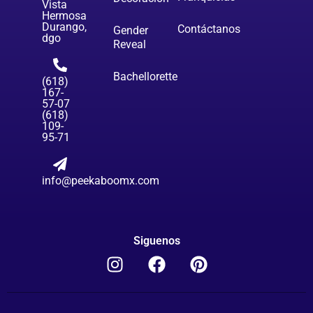
Vista
Hermosa
Durango,
Contáctanos
Gender
dgo
Reveal
Bachellorette
(618)
167-
57-07
(618)
109-
95-71
info@peekaboomx.com
Siguenos