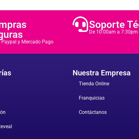
mpras
Soporte Té
guras
De 10:00am a 7:30pm
e, Paypal y Mercado Pago
rías
Nuestra Empresa
Tienda Online
Franquicias
ión
Contáctanos
Reveal