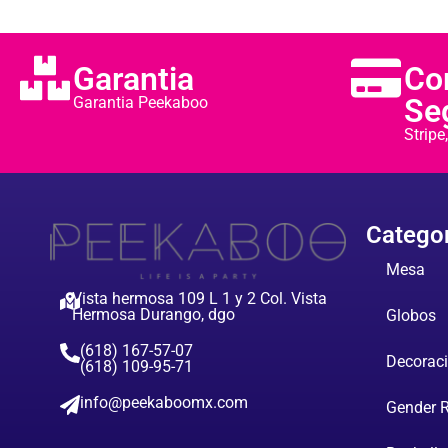
Garantia
Co
Se
Garantia Peekaboo
Strip
Catego
Mesa
Vista hermosa 109 L 1 y 2 Col. Vista
Hermosa Durango, dgo
Globos
(618) 167-57-07
Decorac
(618) 109-95-71
info@peekaboomx.com
Gender 