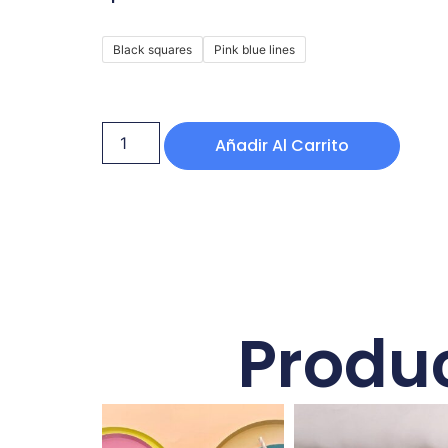
Black squares
Pink blue lines
Añadir Al Carrito
Produ